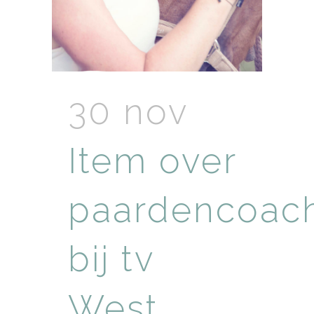
30 nov
Item over
paardencoac
bij tv
West