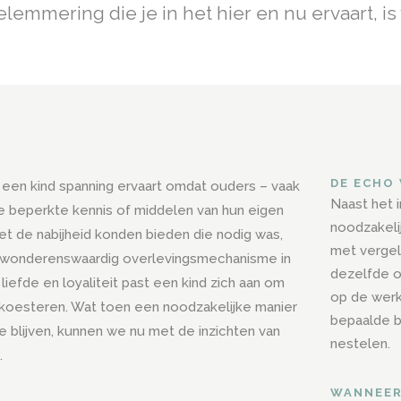
elemmering die je in het hier en nu ervaart, is
DE ECHO
 een kind spanning ervaart omdat ouders – vaak
Naast het 
e beperkte kennis of middelen van hun eigen
noodzakeli
niet de nabijheid konden bieden die nodig was,
met vergel
ewonderenswaardig overlevingsmechanisme in
dezelfde o
 liefde en loyaliteit past een kind zich aan om
op de werk
 koesteren. Wat toen een noodzakelijke manier
bepaalde b
e blijven, kunnen we nu met de inzichten van
nestelen.
.
WANNEER