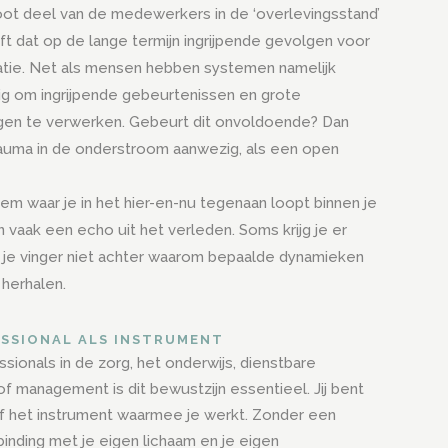
oot deel van de medewerkers in de ‘overlevingsstand’
ft dat op de lange termijn ingrijpende gevolgen voor
atie. Net als mensen hebben systemen namelijk
ig om ingrijpende gebeurtenissen en grote
gen te verwerken. Gebeurt dit onvoldoende? Dan
 trauma in de onderstroom aanwezig, als een open
em waar je in het hier-en-nu tegenaan loopt binnen je
n vaak een echo uit het verleden. Soms krijg je er
je vinger niet achter waarom bepaalde dynamieken
n herhalen.
ESSIONAL ALS INSTRUMENT
sionals in de zorg, het onderwijs, dienstbare
f management is dit bewustzijn essentieel. Jij bent
f het instrument waarmee je werkt. Zonder een
inding met je eigen lichaam en je eigen