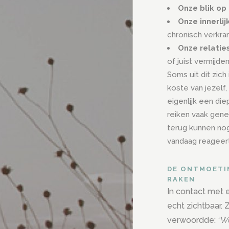
Onze blik op
Onze innerlij
chronisch verkr
Onze relaties
of juist vermijden
Soms uit dit zic
koste van jezelf,
eigenlijk een di
reiken vaak gene
terug kunnen nog 
vandaag reageert
DE ONTMOETI
RAKEN
In contact met
echt zichtbaar.
verwoordde:
“W