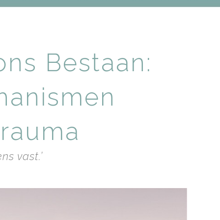
ons Bestaan:
hanismen
trauma
ns vast.’