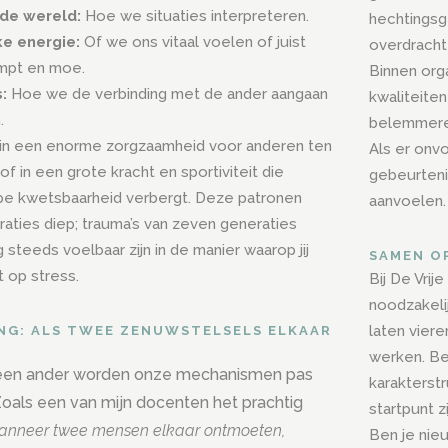
 de wereld:
Hoe we situaties interpreteren.
hechtingsge
ke energie:
Of we ons vitaal voelen of juist
overdracht
ampt en moe.
Binnen org
:
Hoe we de verbinding met de ander aangaan
kwaliteiten
.
belemmere
h in een enorme zorgzaamheid voor anderen ten
Als er onvo
 of in een grote kracht en sportiviteit die
gebeurteni
epe kwetsbaarheid verbergt. Deze patronen
aanvoelen.
raties diep; trauma’s van zeven generaties
steeds voelbaar zijn in de manier waarop jij
SAMEN O
 op stress.
Bij De Vri
noodzakeli
laten viere
NG: ALS TWEE ZENUWSTELSELS ELKAAR
werken. Be
 een ander worden onze mechanismen pas
karakterst
 Zoals een van mijn docenten het prachtig
startpunt z
anneer twee mensen elkaar ontmoeten,
Ben je nie