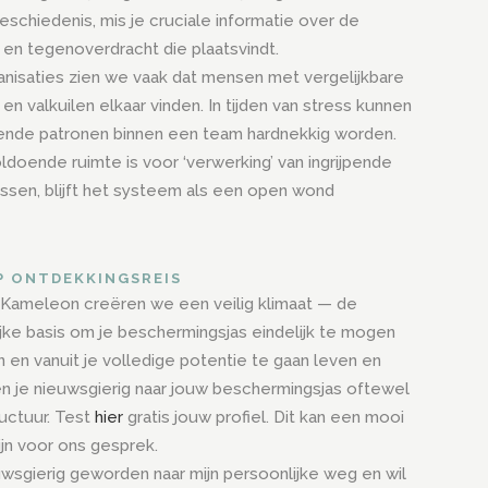
schiedenis, mis je cruciale informatie over de
 en tegenoverdracht die plaatsvindt.
anisaties zien we vaak dat mensen met vergelijkbare
 en valkuilen elkaar vinden. In tijden van stress kunnen
nde patronen binnen een team hardnekkig worden.
ldoende ruimte is voor ‘verwerking’ van ingrijpende
ssen, blijft het systeem als een open wond
P ONTDEKKINGSREIS
je Kameleon creëren we een veilig klimaat — de
jke basis om je beschermingsjas eindelijk te mogen
n en vanuit je volledige potentie te gaan leven en
n je nieuwsgierig naar jouw beschermingsjas oftewel
ructuur. Test
hier
gratis jouw profiel. Dit kan een mooi
ijn voor ons gesprek.
uwsgierig geworden naar mijn persoonlijke weg en wil