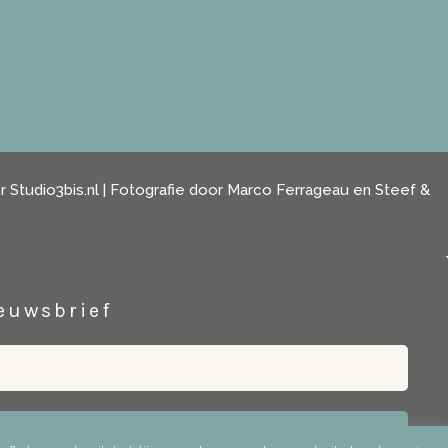
or
Studio3bis.nl
| Fotografie door Marco Ferrageau en Steef &
euwsbrief