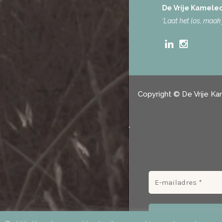
De Vrije Kamele
‘Laat het los, maak j
Copyright © De Vrije 