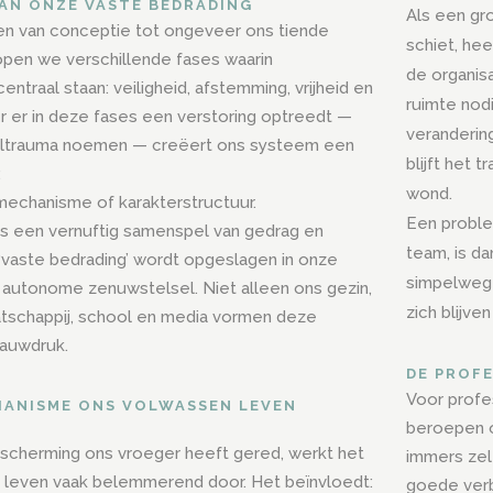
AN ONZE VASTE BEDRADING
Als een gr
aren van conceptie tot ongeveer ons tiende
schiet, hee
open we verschillende fases waarin
de organis
ntraal staan: veiligheid, afstemming, vrijheid en
ruimte nod
er er in deze fases een verstoring optreedt —
veranderin
ltrauma noemen — creëert ons systeem een
blijft het
:
wond.
echanisme of karakterstructuur.
Een proble
s een vernuftig samenspel van gedrag en
team, is da
 ‘vaste bedrading’ wordt opgeslagen in onze
simpelweg 
autonome zenuwstelsel. Niet alleen ons gezin,
zich blijve
tschappij, school en media vormen deze
lauwdruk.
DE PROF
Voor profes
HANISME ONS VOLWASSEN LEVEN
beroepen o
cherming ons vroeger heeft gered, werkt het
immers zel
 leven vaak belemmerend door. Het beïnvloedt:
goede verb