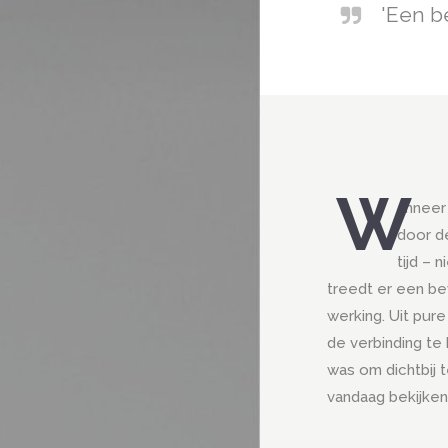
'Een b
W
anneer
door d
tijd – 
treedt er een b
werking. Uit pure
de verbinding te
was om dichtbij t
vandaag bekijken