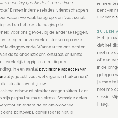
wee hechtingsgeschiedenissen en twee
je meer le
kaar.”
Binnen intieme relaties, vriendschappen
bent van h
Klik dan
hie
er vallen we vaak terug op een ‘vast script’.
iggerd en hebben de neiging de
ZULLEN 
kheid voor ons gevoel bij de ander te leggen.
Heb je naa
 onze eigen onverwerkte stukken op onze
dat het ti
a of leidinggevende. Wanneer we ons echter
met me op 
an deze onderstroom, ontstaat er ruimte
of een eers
, werkelijk begrip en een diepere
in de omg
inding.
In een aantal
psychische aspecten van
gelegen na
zal je jezelf vast wel ergens in herkennen?
en
je mee te
olle situaties wordt jouw
met me op
anisme onbewust strakker aangetrokken. Lees
sessie. Mi
p mijn pagina trauma en stress. Sommige delen
Haag.
uitvergroot en andere delen onvoldoende
 eens zichtbaar. Eigenlijk leef je niet je