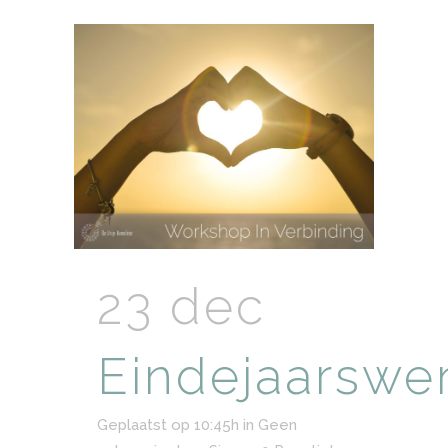
23 dec
Eindejaarswe
Geplaatst op 10:45h
in
Geen