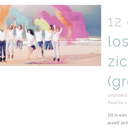
12
lo
zic
(g
Geplaatst
Reactie's
Dit is een
jezelf zich