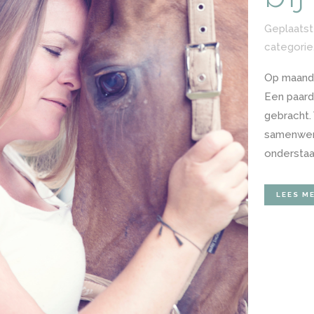
Geplaatst
categorie
Op maand
Een paard
gebracht. 
samenwerk
onderstaa
LEES M