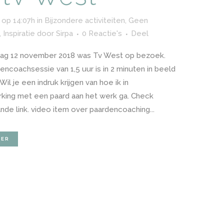
 op 14:07h
in
Bijzondere activiteiten
,
Geen
,
Inspiratie
door
Sirpa
0 Reactie's
Deel
ag 12 november 2018 was Tv West op bezoek.
encoachsessie van 1,5 uur is in 2 minuten in beeld
Wil je een indruk krijgen van hoe ik in
ing met een paard aan het werk ga. Check
nde link. video item over paardencoaching...
EER