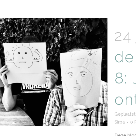
24 
de
8: 
on
Geplaatst
Sirpa
0 
Deze blog