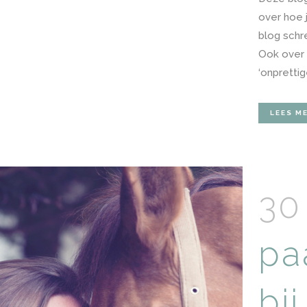
over hoe j
blog schr
Ook over 
‘onprettig
LEES M
30
pa
bi