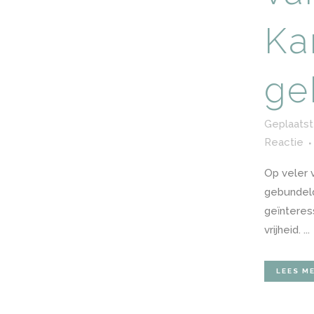
Ka
ge
Geplaatst
Reactie
Op veler 
gebundeld
geïnteres
vrijheid. ...
LEES M