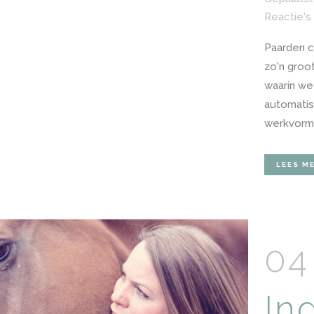
Reactie's
Paarden co
zo'n groo
waarin we
automatis
werkvorm d
LEES M
04
In