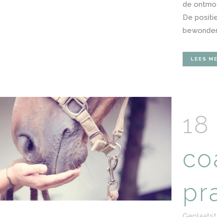
de ontmoet
De positi
bewondert
LEES M
18
co
pra
Geplaatst