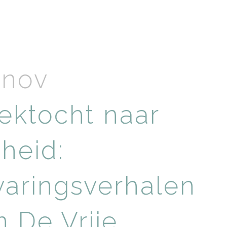
 nov
ektocht naar
jheid:
varingsverhalen
n De Vrije