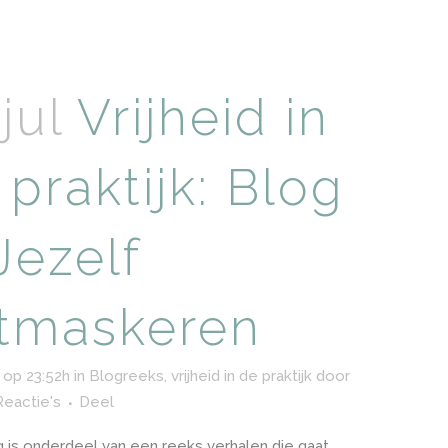
jul
Vrijheid in
 praktijk: Blog
Jezelf
tmaskeren
 op 23:52h
in
Blogreeks, vrijheid in de praktijk
door
Reactie's
Deel
 is onderdeel van een reeks verhalen die gaat