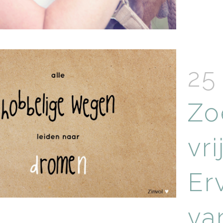
25
Zo
vri
Er
va