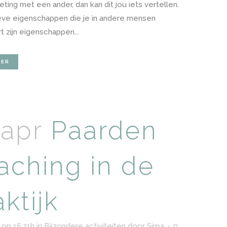
ing met een ander, dan kan dit jou iets vertellen.
eve eigenschappen die je in andere mensen
 zijn eigenschappen...
EER
 apr
Paarden
aching in de
ktijk
 op 16:21h
in
Bijzondere activiteiten
door
Sirpa
0