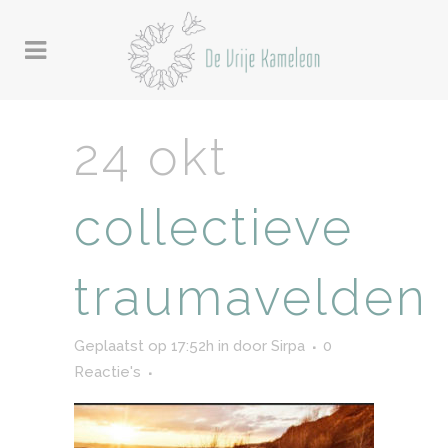
24 okt
collectieve
traumavelden
Geplaatst op 17:52h
in
door
Sirpa
0
Reactie's