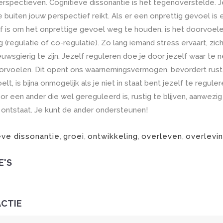
spectieven. Cognitieve dissonantie is het tegenoverstelde. Je
 buiten jouw perspectief reikt. Als er een onprettig gevoel is
ef is om het onprettige gevoel weg te houden, is het doorvoele
(regulatie of co-regulatie). Zo lang iemand stress ervaart, zich
euwsgierig te zijn. Jezelf reguleren doe je door jezelf waar t
rvoelen. Dit opent ons waarnemingsvermogen, bevordert rust e
voelt, is bijna onmogelijk als je niet in staat bent jezelf te reg
oor een ander die wel gereguleerd is, rustig te blijven, aanwezig
 ontstaat. Je kunt de ander ondersteunen!
eve dissonantie
,
groei
,
ontwikkeling
,
overleven
,
overlevi
E'S
ACTIE