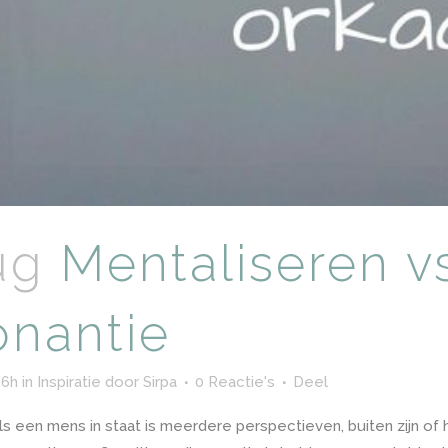
ug
Mentaliseren vs
onantie
26h
in
Inspiratie
door
Sirpa
0 Reactie's
Deel
als een mens in staat is meerdere perspectieven, buiten zijn of