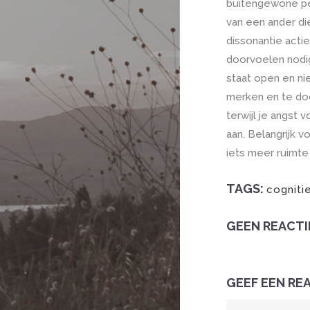
buitengewone per
van een ander die
dissonantie acti
doorvoelen nodig 
staat open en ni
merken en te doo
terwijl je angst 
aan. Belangrijk v
iets meer ruimte
TAGS:
cogniti
GEEN REACTI
GEEF EEN RE