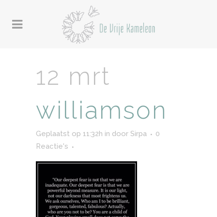
12 mrt
williamson
Geplaatst op 11:32h
in
door
Sirpa
0
Reactie's