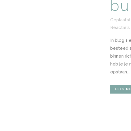
bu
Geplaatst
Reactie's
In blog 1
besteed a
binnen ric
heb je je
opstaan....
LEES M