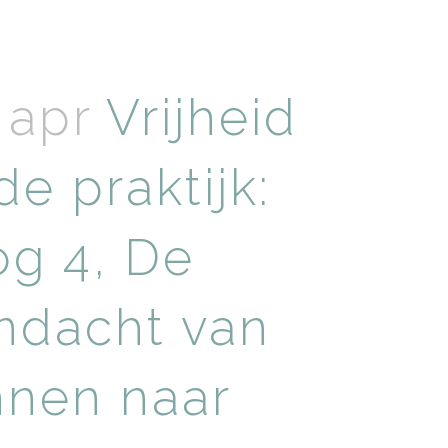
 apr
Vrijheid
de praktijk:
og 4, De
ndacht van
nnen naar