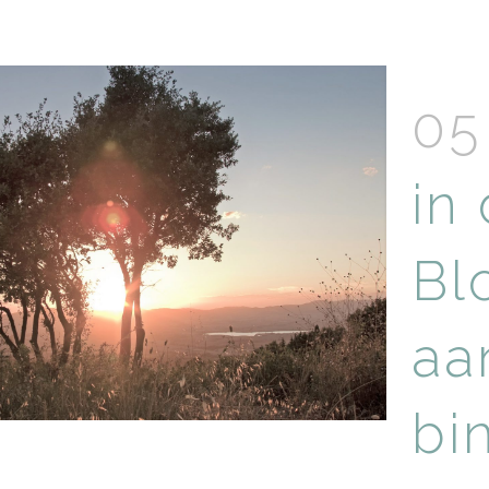
05
in 
Bl
aa
bi