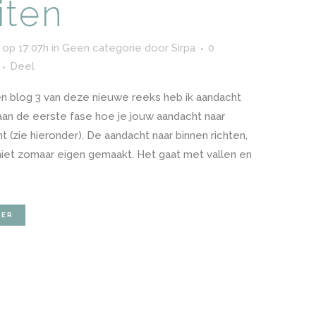
iten
 op 17:07h
in
Geen categorie
door
Sirpa
0
Deel
 en blog 3 van deze nieuwe reeks heb ik aandacht
an de eerste fase hoe je jouw aandacht naar
ht (zie hieronder). De aandacht naar binnen richten,
 niet zomaar eigen gemaakt. Het gaat met vallen en
EER