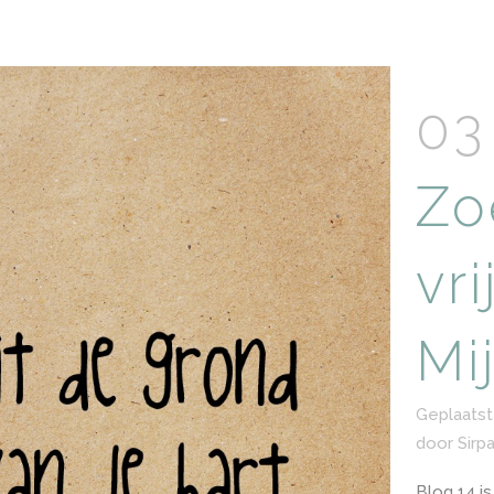
03
Zo
vri
Mi
Geplaatst
door
Sirp
Blog 14 i