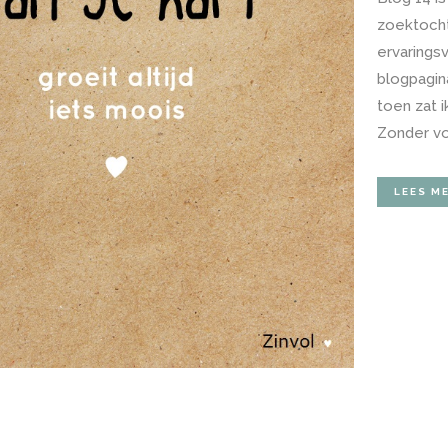
zoektocht 
ervaringsv
blogpagin
toen zat 
Zonder vo
LEES M