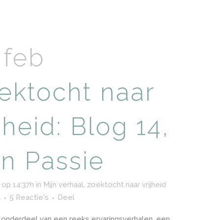
 feb
ektocht naar
jheid: Blog 14,
jn Passie
 op 14:37h
in
Mijn verhaal, zoektocht naar vrijheid
a
5 Reactie's
Deel
s onderdeel van een reeks ervaringsverhalen, een