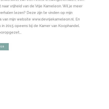
naar vrijheid van de Vrije Kameleon. Wil je meer
erhalen lezen? Deze zijn te vinden op mijn
a van mijn website www.devrijekameleon.nl. En
ik in 2015 opeens bij de Kamer van Koophandel.
oropgezet...
EER