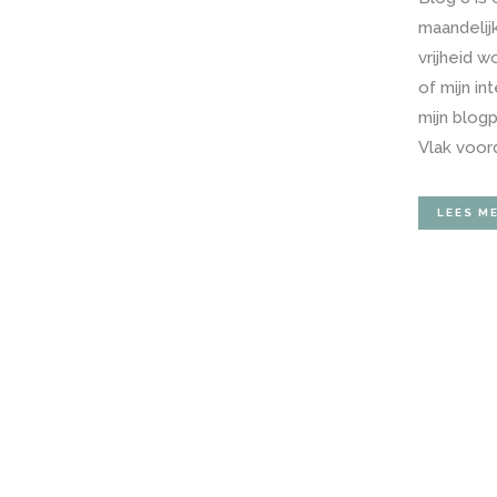
maandelij
vrijheid 
of mijn in
mijn blog
Vlak voorda
LEES M