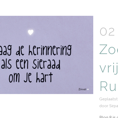
02
Zo
vri
Ru
Geplaatst
door
Sirp
Blog 8 is