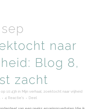
 sep
ektocht naar
jheid: Blog 8,
st zacht
 op 10:43h
in
Mijn verhaal, zoektocht naar vrijheid
a
4 Reactie's
Deel
 onderdeel van een reeks ervaringsverhalen (die ik